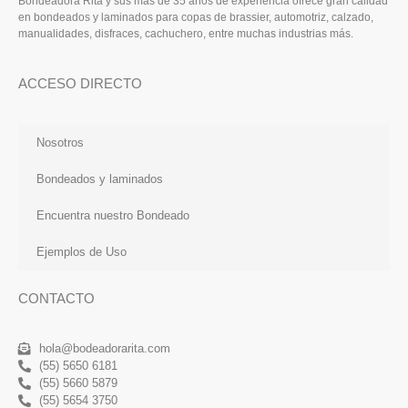
Bondeadora Rita y sus más de 35 años de experiencia ofrece gran calidad
en bondeados y laminados para copas de brassier, automotriz, calzado,
manualidades, disfraces, cachuchero, entre muchas industrias más.
ACCESO DIRECTO
Nosotros
Bondeados y laminados
Encuentra nuestro Bondeado
Ejemplos de Uso
CONTACTO
hola@bodeadorarita.com
(55) 5650 6181
(55) 5660 5879
(55) 5654 3750